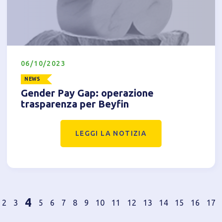
06/10/2023
NEWS
Gender Pay Gap: operazione
trasparenza per Beyfin
LEGGI LA NOTIZIA
4
2
3
5
6
7
8
9
10
11
12
13
14
15
16
17