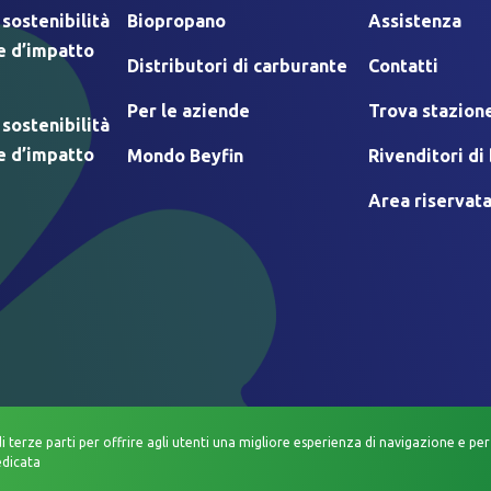
 sostenibilità
Biopropano
Assistenza
e d’impatto
Distributori di carburante
Contatti
Per le aziende
Trova stazione
 sostenibilità
e d’impatto
Mondo Beyfin
Rivenditori d
Area riservat
di terze parti per offrire agli utenti una migliore esperienza di navigazione e per 
edicata
TIVO
COOKIE POLICY
INFORMATIVA DATI PERSONALI
INFORMATIVA PRI