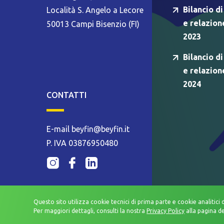
Bilancio di
Località S. Angelo a Lecore
e relazion
50013 Campi Bisenzio (FI)
2023
Bilancio di
e relazion
2024
CONTATTI
E-mail beyfin@beyfin.it
P. IVA 03876950480
Questo sito utilizza cookie tecnici di prima parte e cookie analitici 
Per maggiori dettagli, consulti la nostra
Privacy Policy
alla pagina d
WHISTLEBLOWING
PRIVACY POLICY
MODELLO ORGANIZZA