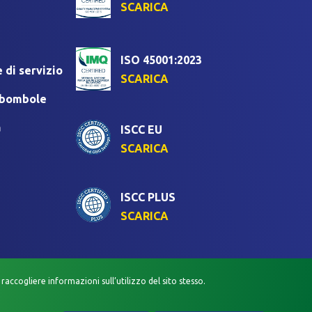
SCARICA
ISO 45001:2023
 di servizio
SCARICA
i bombole
a
ISCC EU
SCARICA
ISCC PLUS
SCARICA
raccogliere informazioni sull’utilizzo del sito stesso.
VACY VIDEOSORVEGLIANZA
POLITICA QUALITÀ E SICUREZZA