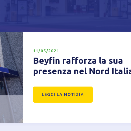
Privacy Policy
Tecnici
Accetto l'utilizzo di cookie tecnici (obbligatori per proseguire la navig
sito)
11/05/2021
Analitici
Beyfin rafforza la sua
Accetto l'utilizzo di cookie analitici di terze parti
presenza nel Nord Itali
LEGGI LA NOTIZIA