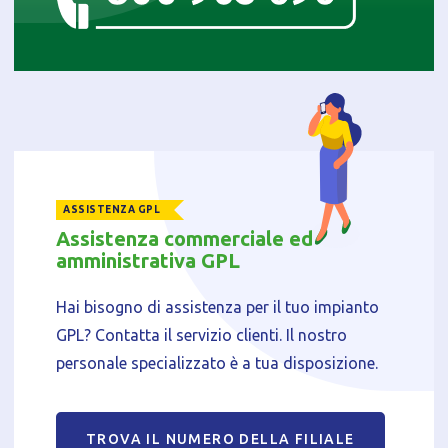
Informativa breve Cookie
Privacy Policy
ASSISTENZA GPL
Assistenza commerciale ed
Tecnici
amministrativa GPL
Accetto l'utilizzo di cookie tecnici (obbligatori per
proseguire la navigazione del sito)
Hai bisogno di assistenza per il tuo impianto
Analitici
GPL? Contatta il servizio clienti. Il nostro
Accetto l'utilizzo di cookie analitici di terze parti
personale specializzato è a tua disposizione.
TROVA IL NUMERO DELLA FILIALE