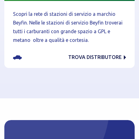
Scopri la rete di stazioni di servizio a marchio
Privacy Policy
Beyfin. Nelle le stazioni di servizio Beyfin troverai
tutti i carburanti con grande spazio a GPL e
Tecnici
metano oltre a qualità e cortesia.
Accetto l'utilizzo di cookie tecnici (obbligatori per
proseguire la navigazione del sito)
TROVA DISTRIBUTORE
Analitici
Accetto l'utilizzo di cookie analitici di terze parti