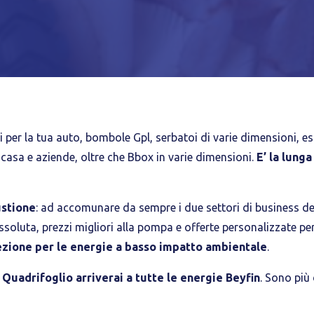
Tecnici
Accetto l'utilizzo di cookie tecnici (obbligatori per proseguire la navig
sito)
Analitici
Accetto l'utilizzo di cookie analitici di terze parti
 per la tua auto, bombole Gpl, serbatoi di varie dimensioni, este
 casa e aziende, oltre che Bbox in varie dimensioni.
E’ la lunga
stione
: ad accomunare da sempre i due settori di business de
ssoluta, prezzi migliori alla pompa e offerte personalizzate per 
ezione per le energie a basso impatto ambientale
.
Quadrifoglio arriverai a tutte le energie Beyfin
. Sono più 