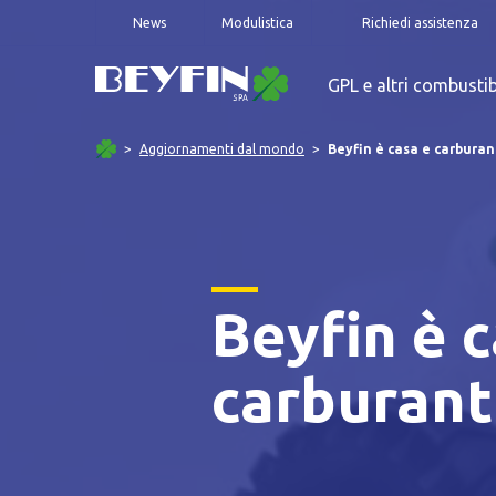
News
Modulistica
Richiedi assistenza
GPL e altri combustib
Aggiornamenti dal mondo
Beyfin è casa e carburan
Beyfin è c
Informat
carburant