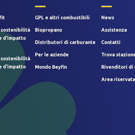
it
GPL e altri combustibili
News
 sostenibilità
Biopropano
Assistenza
e d’impatto
Distributori di carburante
Contatti
Per le aziende
Trova stazione
 sostenibilità
e d’impatto
Mondo Beyfin
Rivenditori d
Area riservat