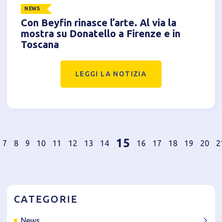
NEWS
Con Beyfin rinasce l’arte. Al via la
mostra su Donatello a Firenze e in
Toscana
LEGGI LA NOTIZIA
15
7
8
9
10
11
12
13
14
16
17
18
19
20
2
CATEGORIE
News