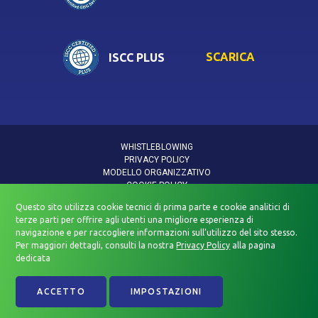
SCARICA
ISCC PLUS
WHISTLEBLOWING
PRIVACY POLICY
MODELLO ORGANIZZATIVO
COOKIE POLICY
INFORMATIVA DATI PERSONALI
Questo sito utilizza cookie tecnici di prima parte e cookie analitici di
INFORMATIVA PRIVACY VIDEOSORVEGLIANZA
terze parti per offrire agli utenti una migliore esperienza di
POLITICA QUALITÀ E SICUREZZA
navigazione e per raccogliere informazioni sull’utilizzo del sito stesso.
DICHIARAZIONE DI ACCESSIBILITÀ
Per maggiori dettagli, consulti la nostra
Privacy Policy
alla pagina
dedicata
Beyfin Spa Società Benefit — All rights Reserved. Ⓒ 2026 — P. IVA
03876950480
ACCETTO
IMPOSTAZIONI
Credits - Lotrèk
Web Agency