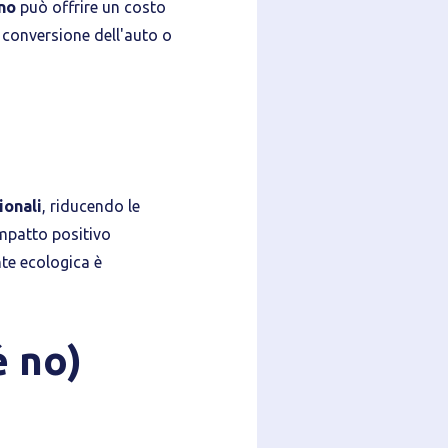
no
può offrire un costo
 conversione dell'auto o
ionali
, riducendo le
impatto positivo
nte ecologica è
é no)