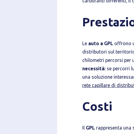
carburanti differenti, il
Prestazi
Le
auto a GPL
offrono u
distributori sul territorio
chilometri percorsi per 
necessità:
se percorri 
una soluzione interessa
rete capillare di distribu
Costi
Il
GPL
rappresenta una s