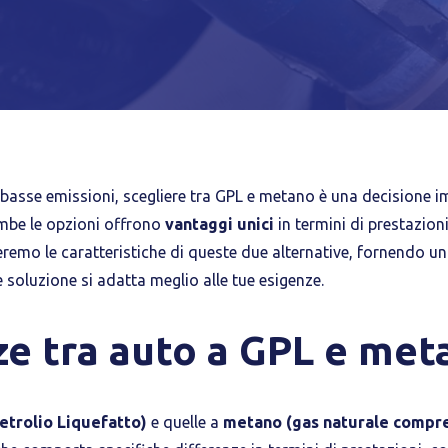
iva breve Cookie
Privacy Policy
Tecnici
basse emissioni, scegliere tra GPL e metano è una decisione 
Accetto l'utilizzo di cookie tecnici (obbligatori per proseguire la navig
ambe le opzioni offrono
vantaggi unici
in termini di prestazioni,
sito)
remo le caratteristiche di queste due alternative, fornendo 
Analitici
e soluzione si adatta meglio alle tue esigenze.
Accetto l'utilizzo di cookie analitici di terze parti
ze tra auto a GPL e met
etrolio Liquefatto)
e quelle a
metano (gas naturale compr