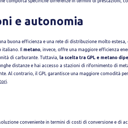
 che comporta specifiche differenze in termini di prestazioni, cos
oni e autonomia
na buona efficienza e una rete di distribuzione molto estesa
 italiano. Il
metano
, invece, offre una maggiore efficienza ener
unità di carburante. Tuttavia,
la scelta tra GPL e metano dip
lunghe distanze e hai accesso a stazioni di rifornimento di me
nte. Al contrario, il GPL garantisce una maggiore comodità per
tori
.
oluzione conveniente in termini di costi di conversione e di ac