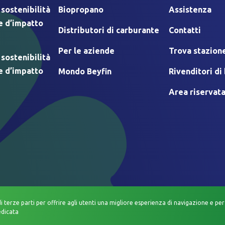
 sostenibilità
Biopropano
Assistenza
e d’impatto
Distributori di carburante
Contatti
Per le aziende
Trova stazione
 sostenibilità
e d’impatto
Mondo Beyfin
Rivenditori d
Area riservat
di terze parti per offrire agli utenti una migliore esperienza di navigazione e per 
edicata
TIVO
COOKIE POLICY
INFORMATIVA DATI PERSONALI
INFORMATIVA PRI