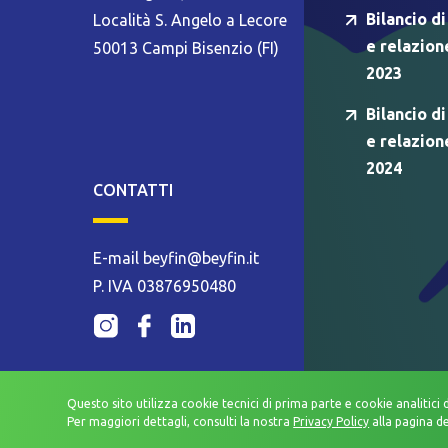
Bilancio di
Località S. Angelo a Lecore
e relazion
50013 Campi Bisenzio (FI)
2023
Bilancio di
e relazion
2024
CONTATTI
E-mail beyfin@beyfin.it
P. IVA 03876950480
Questo sito utilizza cookie tecnici di prima parte e cookie analitici 
Per maggiori dettagli, consulti la nostra
Privacy Policy
alla pagina d
WHISTLEBLOWING
PRIVACY POLICY
MODELLO ORGANIZZA