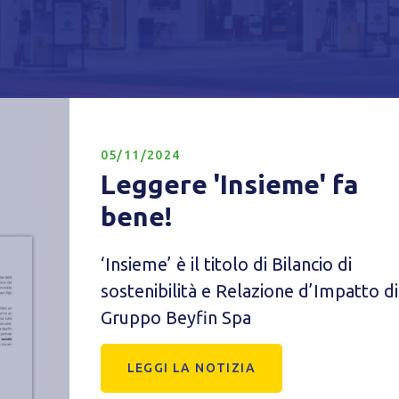
Privacy Policy
Tecnici
Accetto l'utilizzo di cookie tecnici (obbligatori per proseguire la navig
sito)
05/11/2024
Analitici
Leggere 'Insieme' fa
Accetto l'utilizzo di cookie analitici di terze parti
bene!
‘Insieme’ è il titolo di Bilancio di
sostenibilità e Relazione d’Impatto di
Gruppo Beyfin Spa
LEGGI LA NOTIZIA