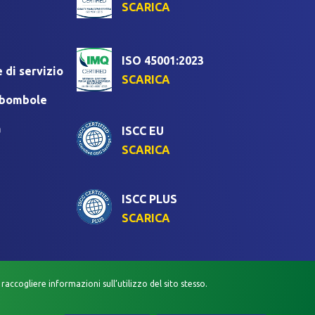
SCARICA
ISO 45001:2023
 di servizio
SCARICA
i bombole
a
ISCC EU
SCARICA
ISCC PLUS
SCARICA
raccogliere informazioni sull’utilizzo del sito stesso.
VACY VIDEOSORVEGLIANZA
POLITICA QUALITÀ E SICUREZZA