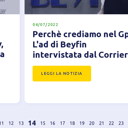
04/07/2022
Perchè crediamo nel Gp
,
L'ad di Beyfin
da
intervistata dal Corrie
LEGGI LA NOTIZIA
14
11
12
13
15
16
17
18
19
20
21
22
23