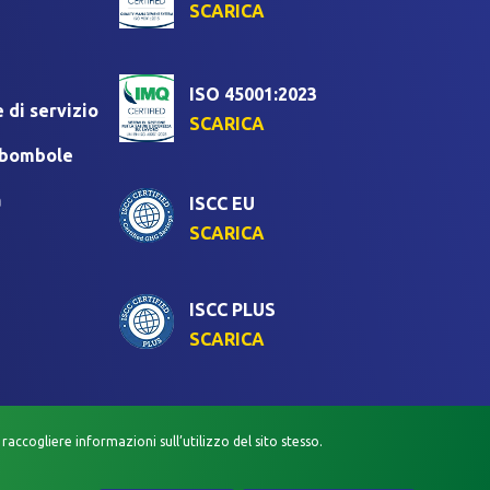
SCARICA
ISO 45001:2023
 di servizio
SCARICA
i bombole
a
ISCC EU
SCARICA
ISCC PLUS
SCARICA
raccogliere informazioni sull’utilizzo del sito stesso.
VACY VIDEOSORVEGLIANZA
POLITICA QUALITÀ E SICUREZZA