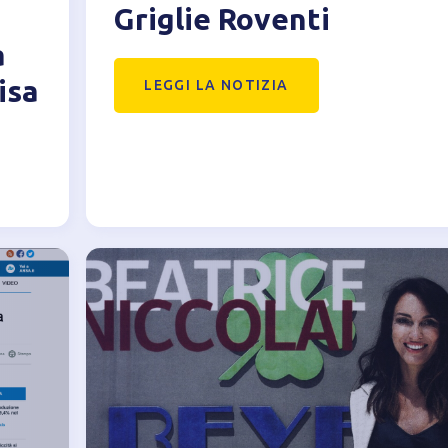
Griglie Roventi
a
isa
LEGGI LA NOTIZIA