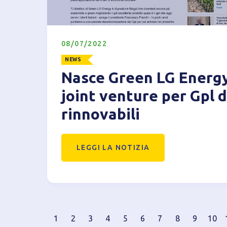
08/07/2022
NEWS
Nasce Green LG Energy
joint venture per Gpl 
rinnovabili
LEGGI LA NOTIZIA
1
2
3
4
5
6
7
8
9
10