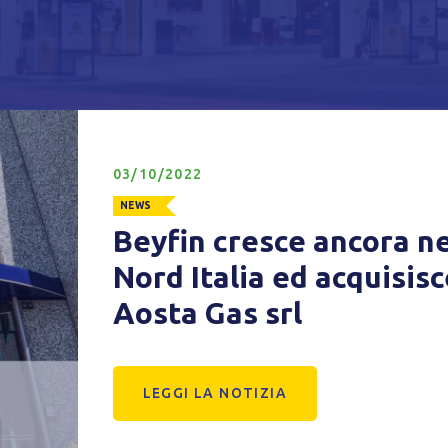
Privacy Policy
Tecnici
Accetto l'utilizzo di cookie tecnici (obbligatori per proseguire la navig
sito)
03/10/2022
Analitici
NEWS
Accetto l'utilizzo di cookie analitici di terze parti
Beyfin cresce ancora ne
Nord Italia ed acquisisc
Aosta Gas srl
LEGGI LA NOTIZIA