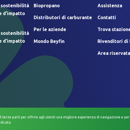
 sostenibilità
Biopropano
Assistenza
e d’impatto
Distributori di carburante
Contatti
Per le aziende
Trova stazione
 sostenibilità
e d’impatto
Mondo Beyfin
Rivenditori d
Area riservat
di terze parti per offrire agli utenti una migliore esperienza di navigazione e per 
edicata
TIVO
COOKIE POLICY
INFORMATIVA DATI PERSONALI
INFORMATIVA PRI