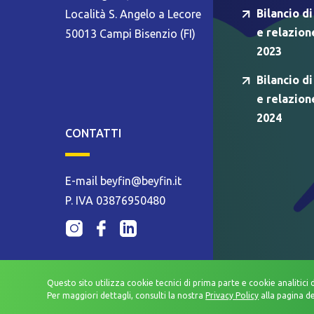
Bilancio di
Località S. Angelo a Lecore
e relazion
50013 Campi Bisenzio (FI)
2023
Bilancio di
e relazion
2024
CONTATTI
E-mail beyfin@beyfin.it
P. IVA 03876950480
Questo sito utilizza cookie tecnici di prima parte e cookie analitici 
Per maggiori dettagli, consulti la nostra
Privacy Policy
alla pagina d
WHISTLEBLOWING
PRIVACY POLICY
MODELLO ORGANIZZA