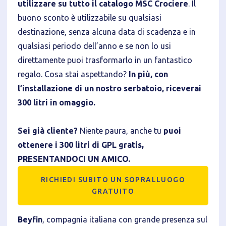
utilizzare su tutto il catalogo MSC Crociere
. Il
buono sconto è utilizzabile su qualsiasi
destinazione, senza alcuna data di scadenza e in
Informativa breve Cookie
qualsiasi periodo dell’anno e se non lo usi
direttamente puoi trasformarlo in un fantastico
regalo. Cosa stai aspettando?
In più, con
l’installazione di un nostro serbatoio, riceverai
300 litri in omaggio.
Privacy Policy
Sei già cliente?
Niente paura, anche tu
puoi
Tecnici
ottenere i 300 litri di GPL gratis,
Accetto l'utilizzo di cookie tecnici (obbligatori per
PRESENTANDOCI UN AMICO.
proseguire la navigazione del sito)
RICHIEDI SUBITO UN SOPRALLUOGO
Analitici
GRATUITO
Accetto l'utilizzo di cookie analitici di terze parti
Beyfin
, compagnia italiana con grande presenza sul