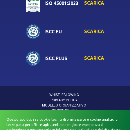
SCARICA
ISO 45001:2023
SCARICA
ISCC EU
SCARICA
ISCC PLUS
WHISTLEBLOWING
PRIVACY POLICY
MODELLO ORGANIZZATIVO
COOKIE POLICY
INFORMATIVA DATI PERSONALI
Questo sito utilizza cookie tecnici di prima parte e cookie analitici di
INFORMATIVA PRIVACY VIDEOSORVEGLIANZA
terze parti per offrire agli utenti una migliore esperienza di
POLITICA QUALITÀ E SICUREZZA
navigazione e per raccogliere informazioni sull’utilizzo del sito stesso.