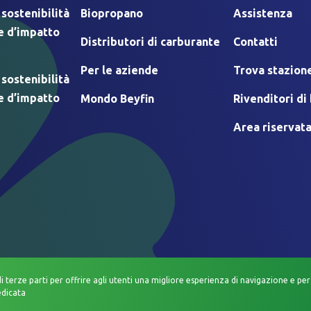
 sostenibilità
Biopropano
Assistenza
e d’impatto
Distributori di carburante
Contatti
Per le aziende
Trova stazione
 sostenibilità
e d’impatto
Mondo Beyfin
Rivenditori d
Area riservat
di terze parti per offrire agli utenti una migliore esperienza di navigazione e per 
edicata
TIVO
COOKIE POLICY
INFORMATIVA DATI PERSONALI
INFORMATIVA PRI