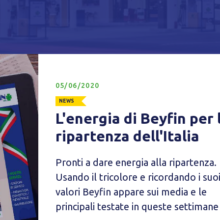
Privacy Policy
Tecnici
Accetto l'utilizzo di cookie tecnici (obbligatori per proseguire la navig
sito)
05/06/2020
Analitici
NEWS
Accetto l'utilizzo di cookie analitici di terze parti
L'energia di Beyfin per 
ripartenza dell'Italia
Pronti a dare energia alla ripartenza.
Usando il tricolore e ricordando i suo
valori Beyfin appare sui media e le
principali testate in queste settimane