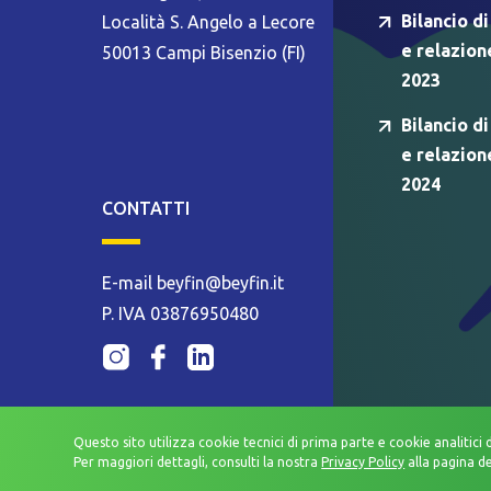
Bilancio di
Località S. Angelo a Lecore
e relazion
50013 Campi Bisenzio (FI)
2023
Bilancio di
e relazion
2024
CONTATTI
E-mail beyfin@beyfin.it
P. IVA 03876950480
Questo sito utilizza cookie tecnici di prima parte e cookie analitici 
Per maggiori dettagli, consulti la nostra
Privacy Policy
alla pagina d
WHISTLEBLOWING
PRIVACY POLICY
MODELLO ORGANIZZA