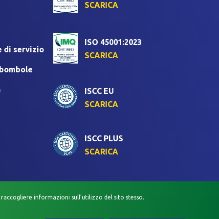
SCARICA
ISO 45001:2023
 di servizio
SCARICA
i bombole
a
ISCC EU
SCARICA
ISCC PLUS
SCARICA
raccogliere informazioni sull’utilizzo del sito stesso.
VACY VIDEOSORVEGLIANZA
POLITICA QUALITÀ E SICUREZZA