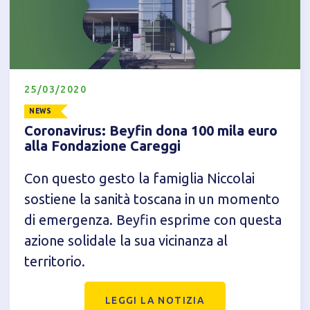
25/03/2020
NEWS
Coronavirus: Beyfin dona 100 mila euro
alla Fondazione Careggi
Informativa breve Cookie
Con questo gesto la famiglia Niccolai
sostiene la sanità toscana in un momento
di emergenza. Beyfin esprime con questa
Privacy Policy
azione solidale la sua vicinanza al
territorio.
Tecnici
Accetto l'utilizzo di cookie tecnici (obbligatori per
LEGGI LA NOTIZIA