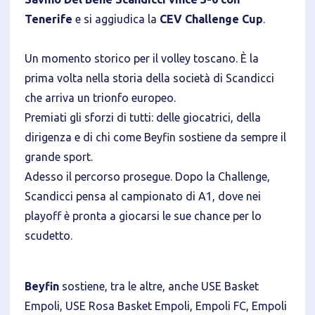
Tenerife
e si aggiudica la
CEV Challenge Cup
.
Informativa breve Cookie
Un momento storico per il volley toscano. È la
prima volta nella storia della società di Scandicci
che arriva un trionfo europeo.
Premiati gli sforzi di tutti: delle giocatrici, della
Privacy Policy
dirigenza e di chi come Beyfin sostiene da sempre il
grande sport.
Tecnici
Adesso il percorso prosegue. Dopo la Challenge,
Accetto l'utilizzo di cookie tecnici (obbligatori per
Scandicci pensa al campionato di A1, dove nei
proseguire la navigazione del sito)
playoff è pronta a giocarsi le sue chance per lo
Analitici
scudetto.
Accetto l'utilizzo di cookie analitici di terze parti
Beyfin
sostiene, tra le altre, anche USE Basket
Empoli, USE Rosa Basket Empoli, Empoli FC, Empoli