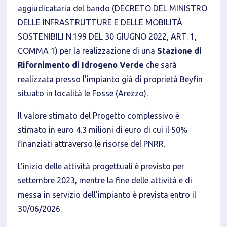
aggiudicataria del bando (DECRETO DEL MINISTRO
Informativa breve Cookie
DELLE INFRASTRUTTURE E DELLE MOBILITÀ
SOSTENIBILI N.199 DEL 30 GIUGNO 2022, ART. 1,
COMMA 1) per la realizzazione di una
Stazione di
Rifornimento di Idrogeno Verde
che sarà
realizzata presso l’impianto già di proprietà Beyfin
Privacy Policy
situato in località le Fosse (Arezzo).
Tecnici
Il valore stimato del Progetto complessivo è
Accetto l'utilizzo di cookie tecnici (obbligatori per
stimato in euro 4.3 milioni di euro di cui il 50%
proseguire la navigazione del sito)
finanziati attraverso le risorse del PNRR.
Analitici
L’inizio delle attività progettuali è previsto per
Accetto l'utilizzo di cookie analitici di terze parti
settembre 2023, mentre la fine delle attività e di
messa in servizio dell’impianto è prevista entro il
30/06/2026.