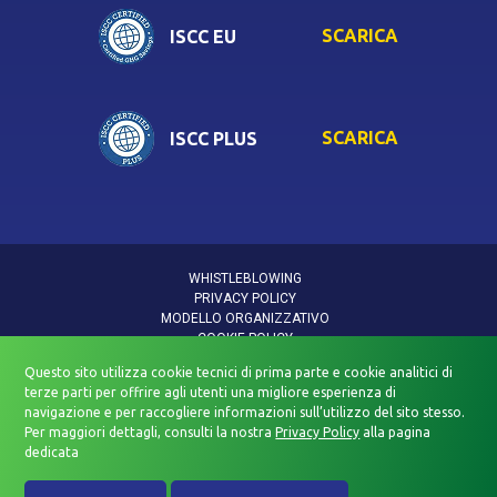
SCARICA
ISCC EU
SCARICA
ISCC PLUS
WHISTLEBLOWING
PRIVACY POLICY
MODELLO ORGANIZZATIVO
COOKIE POLICY
INFORMATIVA DATI PERSONALI
Questo sito utilizza cookie tecnici di prima parte e cookie analitici di
INFORMATIVA PRIVACY VIDEOSORVEGLIANZA
terze parti per offrire agli utenti una migliore esperienza di
POLITICA QUALITÀ E SICUREZZA
navigazione e per raccogliere informazioni sull’utilizzo del sito stesso.
DICHIARAZIONE DI ACCESSIBILITÀ
Per maggiori dettagli, consulti la nostra
Privacy Policy
alla pagina
dedicata
Beyfin Spa Società Benefit — All rights Reserved. Ⓒ 2026 — P. IVA
03876950480