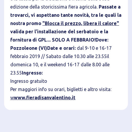
edizione della storicissima fiera agricola.
Passate a
trovarci, vi aspettano tante novità, tra le quali la
nostra promo
"Blocca il prezzo, libera il calore"
valida per l’installazione del serbatoio e la
Privacy Policy
fornitura di GPL... SOLO A FEBBRAIO!
Dove:
Pozzoleone (VI)
Date e orari:
dal 9-10 e 16-17
Tecnici
febbraio 2019 // Sabato dalle 10.30 alle 23.55
il
Accetto l'utilizzo di cookie tecnici (obbligatori per
domenica 10, e il weekend 16-17 dalle 8.00 alle
proseguire la navigazione del sito)
23.55
Ingresso:
Analitici
Ingresso gratuito
Accetto l'utilizzo di cookie analitici di terze parti
Per maggiori info su orari, biglietti e altro visita:
w
www.fieradisanvalentino.it