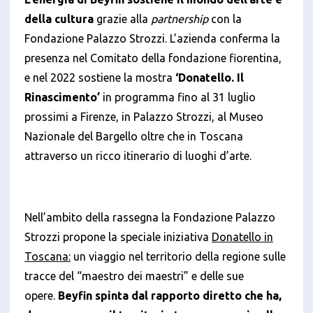
della cultura
grazie alla
partnership
con la
Fondazione Palazzo Strozzi. L’azienda conferma la
presenza nel Comitato della fondazione fiorentina,
e nel 2022 sostiene la mostra
‘Donatello. Il
Rinascimento’
in programma fino al 31 luglio
Informativa breve Cookie
prossimi a Firenze, in Palazzo Strozzi, al Museo
Nazionale del Bargello oltre che in Toscana
attraverso un ricco itinerario di luoghi d’arte.
Privacy Policy
Nell’ambito della rassegna la Fondazione Palazzo
Strozzi propone la speciale iniziativa
Donatello in
Tecnici
Toscana:
un viaggio nel territorio della regione sulle
Accetto l'utilizzo di cookie tecnici (obbligatori per
proseguire la navigazione del sito)
tracce del “maestro dei maestri” e delle sue
opere.
Beyfin spinta dal rapporto diretto che ha,
Analitici