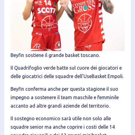
Informativa breve Cookie
Privacy Policy
Beyfin sostiene il grande basket toscano.
Tecnici
Il Quadrifoglio verde batte sul cuore dei giocatori e
Accetto l'utilizzo di cookie tecnici (obbligatori per
proseguire la navigazione del sito)
delle giocatrici delle squadre dell’UseBasket Empoli.
Analitici
Beyfin conferma anche per questa stagione il suo
Accetto l'utilizzo di cookie analitici di terze parti
impegno a sostenere il team maschile e femminile
accanto ad altre grandi aziende del territorio.
Il sostegno economico sarà utile non solo alle
squadre senior ma anche coprire i costi delle 14