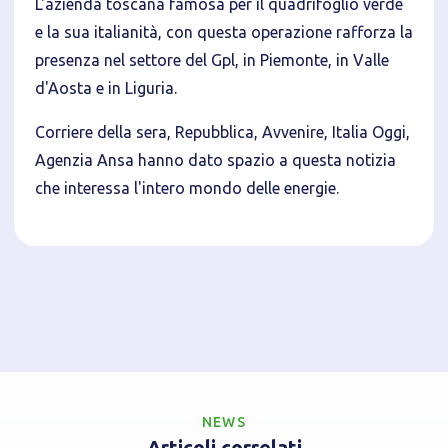
L'azienda toscana famosa per il quadrifoglio verde
e la sua italianità, con questa operazione rafforza la
presenza nel settore del Gpl, in Piemonte, in Valle
d'Aosta e in Liguria.
Privacy Policy
Corriere della sera, Repubblica, Avvenire, Italia Oggi,
Agenzia Ansa hanno dato spazio a questa notizia
Tecnici
che interessa l'intero mondo delle energie.
Accetto l'utilizzo di cookie tecnici (obbligatori per
proseguire la navigazione del sito)
Analitici
Accetto l'utilizzo di cookie analitici di terze parti
NEWS
Articoli correlati