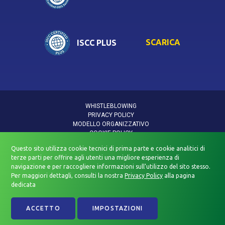
SCARICA
ISCC PLUS
WHISTLEBLOWING
PRIVACY POLICY
MODELLO ORGANIZZATIVO
COOKIE POLICY
INFORMATIVA DATI PERSONALI
Questo sito utilizza cookie tecnici di prima parte e cookie analitici di
INFORMATIVA PRIVACY VIDEOSORVEGLIANZA
terze parti per offrire agli utenti una migliore esperienza di
POLITICA QUALITÀ E SICUREZZA
navigazione e per raccogliere informazioni sull’utilizzo del sito stesso.
DICHIARAZIONE DI ACCESSIBILITÀ
Per maggiori dettagli, consulti la nostra
Privacy Policy
alla pagina
dedicata
Beyfin Spa Società Benefit — All rights Reserved. Ⓒ 2026 — P. IVA
03876950480
ACCETTO
IMPOSTAZIONI
Credits - Lotrèk
Web Agency