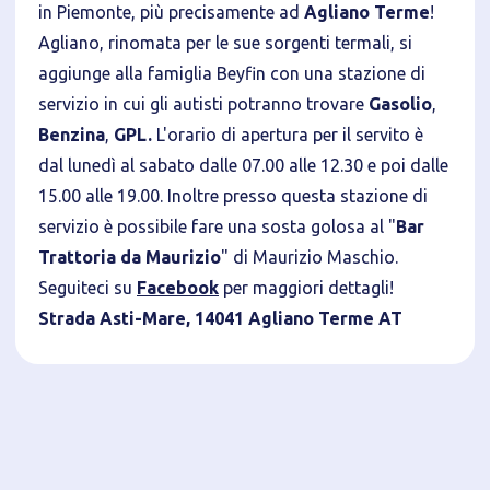
in Piemonte, più precisamente ad
Agliano Terme
!
Agliano, rinomata per le sue sorgenti termali, si
aggiunge alla famiglia Beyfin con una stazione di
servizio in cui gli autisti potranno trovare
Gasolio
,
Privacy Policy
Benzina
,
GPL.
L'orario di apertura per il servito è
dal lunedì al sabato dalle 07.00 alle 12.30 e poi dalle
Tecnici
15.00 alle 19.00. Inoltre presso questa stazione di
Accetto l'utilizzo di cookie tecnici (obbligatori per
servizio è possibile fare una sosta golosa al "
Bar
proseguire la navigazione del sito)
Trattoria da Maurizio
" di Maurizio Maschio.
Analitici
Seguiteci su
Facebook
per maggiori dettagli!
Accetto l'utilizzo di cookie analitici di terze parti
Strada Asti-Mare, 14041 Agliano Terme AT