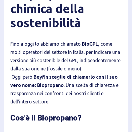
chimica della
Informativa breve Cookie
sostenibilità
Fino a oggi lo abbiamo chiamato
BioGPL
, come
molti operatori del settore in Italia, per indicare una
Privacy Policy
versione più sostenibile del GPL, indipendentemente
dalla sua origine (fossile o meno).
Tecnici
Oggi però
Beyfin sceglie di chiamarlo con il suo
Accetto l'utilizzo di cookie tecnici (obbligatori per
vero nome: Biopropano
. Una scelta di chiarezza e
proseguire la navigazione del sito)
trasparenza nei confronti dei nostri clienti e
Analitici
dell’intero settore.
Accetto l'utilizzo di cookie analitici di terze parti
Cos'è il Biopropano?