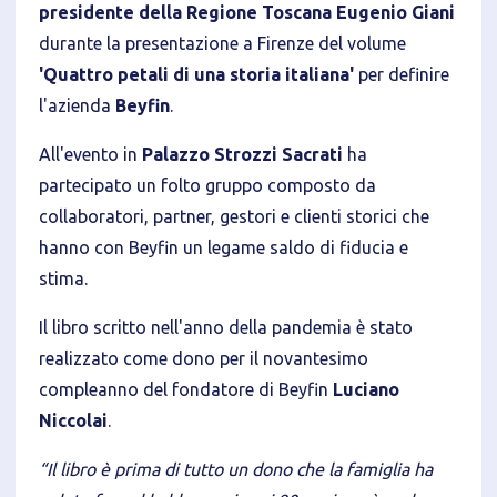
presidente della Regione Toscana Eugenio Giani
durante la presentazione a Firenze del volume
'Quattro petali di una storia italiana'
per definire
Informativa breve Cookie
l'azienda
Beyfin
.
All'evento in
Palazzo Strozzi Sacrati
ha
partecipato un folto gruppo composto da
collaboratori, partner, gestori e clienti storici che
Privacy Policy
hanno con Beyfin un legame saldo di fiducia e
stima.
Tecnici
Il libro scritto nell'anno della pandemia è stato
Accetto l'utilizzo di cookie tecnici (obbligatori per
realizzato come dono per il novantesimo
proseguire la navigazione del sito)
compleanno del fondatore di Beyfin
Luciano
Analitici
Niccolai
.
Accetto l'utilizzo di cookie analitici di terze parti
“Il libro è prima di tutto un dono che la famiglia ha